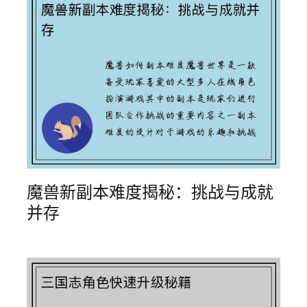
魔兽新副本难度揭秘：挑战与成就
并存