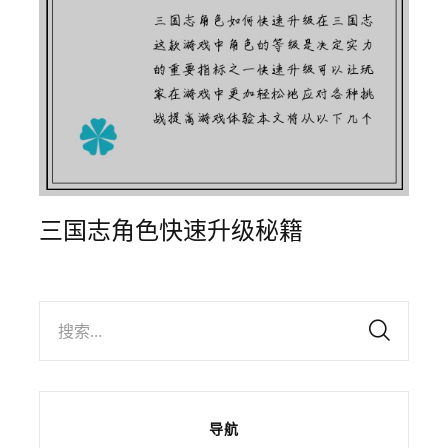
三国志角色快速升级秘籍
搜索...
导航