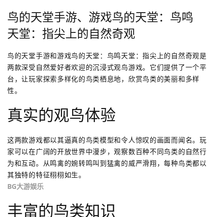
鸟的天堂手游、游戏鸟的天堂：鸟鸣
天堂：指尖上的自然奇观
鸟的天堂手游和游戏鸟的天堂：鸟鸣天堂：指尖上的自然奇观是
两款深受自然爱好者欢迎的沉浸式观鸟游戏。它们提供了一个平
台，让玩家探索多样化的鸟类栖息地，欣赏鸟类的美丽和多样
性。
真实的观鸟体验
这两款游戏都以其逼真的鸟类模型和令人惊叹的画面而闻名。玩
家可以在广阔的开放世界中漫步，观察数百种不同鸟类的自然行
为和互动。从鸣禽的婉转鸣叫到猛禽的威严滑翔，每种鸟类都以
其独特的特征栩栩如生。
BG大游娱乐
丰富的鸟类知识